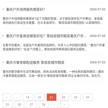
服务。在这个快速发展的都市中，章叔叔团队以其专业的服务和细致的态度...
重庆户外烧烤服务哪家好？
2024-07-25
重庆户外烧烤服务哪家好?这个问题的答案，对于那些喜欢在户外聚会、享受美
食的朋友们来说至关重要。在众多选项中，“章叔叔城市精英团队”以其独特的服
务理...
重庆户外宴席选哪家好吃？章叔叔城市精英重庆户外宴席首选
2024-07-25
在繁华的重庆，当提及户外宴席的选择时，许多人心中的疑问便是：“重庆户外宴
席选哪家好吃？”在这个问题上，章叔叔城市精英团队服务无疑给...
重庆冷餐茶歇配送服务 章叔叔城市精英
2024-07-23
重庆的繁华都市生活节奏加快，商务活动愈发频繁，一种全新的服务模式—重庆
冷餐茶歇配送服务，正由一家名为“章叔叔城市精英”的企业推向市场，旨在为忙
碌的城市人提供方便快捷的餐饮...
«
‹
19
20
21
22
23
24
25
26
27
28
›
»