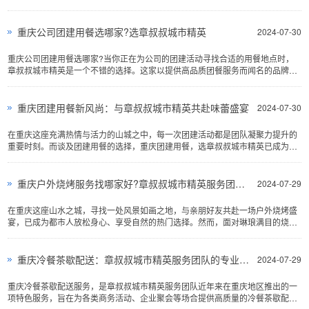
重庆公司团建用餐选哪家?选章叔叔城市精英
2024-07-30
重庆公司团建用餐选哪家?当你正在为公司的团建活动寻找合适的用餐地点时，
章叔叔城市精英是一个不错的选择。这家以提供高品质团餐服务而闻名的品牌，
不仅在重庆本地有着良好的口碑...
重庆团建用餐新风尚：与章叔叔城市精英共赴味蕾盛宴
2024-07-30
在重庆这座充满热情与活力的山城之中，每一次团建活动都是团队凝聚力提升的
重要时刻。而谈及团建用餐的选择，重庆团建用餐，选章叔叔城市精英已成为众
多企业和团队的共识...
重庆户外烧烤服务找哪家好?章叔叔城市精英服务团队引领潮流
2024-07-29
在重庆这座山水之城，寻找一处风景如画之地，与亲朋好友共赴一场户外烧烤盛
宴，已成为都市人放松身心、享受自然的热门选择。然而，面对琳琅满目的烧烤
服务提供商，重庆户外烧烤服务找哪家好?如何挑选一家既专业又贴心的团队...
重庆冷餐茶歇配送：章叔叔城市精英服务团队的专业表现
2024-07-29
重庆冷餐茶歇配送服务，是章叔叔城市精英服务团队近年来在重庆地区推出的一
项特色服务，旨在为各类商务活动、企业聚会等场合提供高质量的冷餐茶歇配送