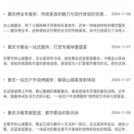
风，吹进了食客们的心田。它不仅带来了草原的鲜美与热情...
重庆烤全羊服务：传统美食的魅力与现代体验的完美融合
2024-11-08
在山城重庆，除了火锅和辣子鸡等知名美食外，还有一项独具特色的餐饮服务
——重庆烤全羊。这种源自古代祭祀仪式的传统美食，如今已经成为了当地人和
游客们喜爱的特色佳肴...
重庆冷餐会一站式服务：打造专属味蕾盛宴
2024-11-07
在繁华的山城重庆，无论是商务洽谈、朋友聚会还是家庭聚会，冷餐会以其自
由、轻松的氛围和丰富的美食选择，逐渐成为人们喜爱的餐饮形式。而在这场味
蕾的盛宴中，“重庆冷餐会一站式服务”以其专业...
重庆一站式户外烧烤服务：解锁山城美食新体验
2024-11-07
在这座被两江环抱、群山簇拥的雾都重庆，美食是城市灵魂的最佳诠释。近年
来，随着休闲生活方式的兴起，“一站式户外烧烤服务”悄然成为市民与游客追捧
的新宠，它以一种独特的方式...
重庆冷餐茶歇配送：都市聚会的新风尚
2024-11-06
在繁华的山城重庆，聚会已成为都市人生活的一部分。无论是商务会议、朋友小
聚，还是家庭聚会，一场成功的聚会离不开美味的食物和轻松的氛围。而近年