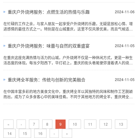
来，随着人们生活节奏的加快和...
重庆户外烧烤服务：点燃生活的热情与乐趣
2024-11-06
在忙碌的工作之余，与家人朋友一起享受户外烧烤的乐趣，无疑是放松心情、增
进感情的最佳方式之一。特别是在山城重庆，这里不仅风景优美，而且气候适
宜，非常适合开展户外活动。于是，“重庆户外烧烤服务...
重庆户外烧烤服务：味蕾与自然的双重盛宴
2024-11-05
在重庆这座充满热情与活力的山城，户外烧烤不仅是一种休闲方式，更是一种生
活态度的体现。每当夕阳西下，华灯初上，重庆的街头巷尾便弥漫着诱人的烧烤
香气，而户外烧烤服务更是将这份美味与自然风光完美结合...
重庆烤全羊服务：传统与创新的完美融合
2024-11-05
在中国丰富多彩的地方美食文化中，重庆烤全羊以其独特的风味和制作工艺脱颖
而出，成为了众多食客心中的美味佳肴。不同于其他地方的烤全羊，重庆烤全羊
不仅继承了传统的烹饪技法，更融入了山城特有的麻辣香料，使得每一块羊肉都
充满了浓郁的香气和层次感十足的口感。本文将带您深入了解重庆烤全羊服务的
魅力...
«
‹
7
8
9
10
11
12
13
14
15
16
›
»