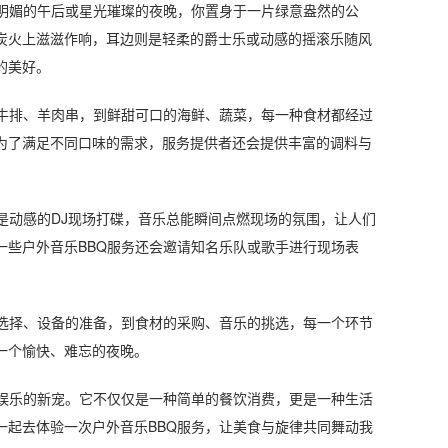
明媚的午后或星光璀璨的夜晚，你置身于一片绿意盎然的公
炭火上滋滋作响，耳边则是轻柔的爵士乐或动感的摇滚乐随风
的美好。
牛排、羊肉串，到鲜甜可口的海鲜、蔬菜，每一种食材都经过
为了满足不同口味的需求，服务提供者还会提供丰富的调料与
动感的DJ现场打碟，音乐总能瞬间点燃现场的氛围，让人们
一些户外音乐BBQ服务还会邀请知名乐队或歌手进行现场表
选择、设备的准备，到食材的采购、音乐的挑选，每一个环节
一个愉快、难忘的夜晚。
娱乐的新宠。它不仅仅是一种简单的餐饮消费，更是一种生活
一起去体验一次户外音乐BBQ服务，让美食与旋律共同舞动我