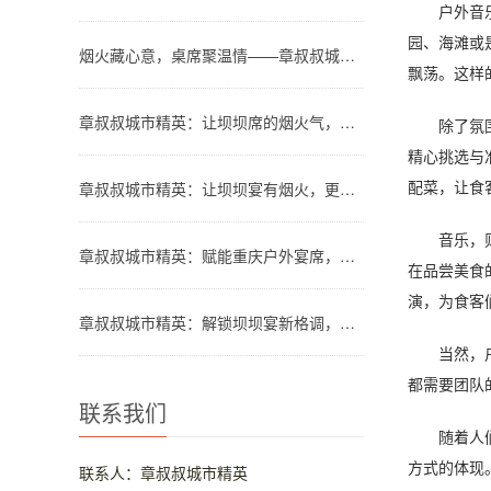
户外音乐B
园、海滩或
烟火藏心意，桌席聚温情——章叔叔城市精英团队解锁川渝坝坝宴新格调
飘荡。这样
章叔叔城市精英：让坝坝席的烟火气，温暖都市人的团圆时刻
除了氛围的
精心挑选与
配菜，让食
章叔叔城市精英：让坝坝宴有烟火，更有品质
音乐，则是
章叔叔城市精英：赋能重庆户外宴席，让山水间的欢聚更有格调
在品尝美食
演，为食客
章叔叔城市精英：解锁坝坝宴新格调，让烟火欢聚更省心
当然，户外
都需要团队
联系我们
随着人们对
方式的体现
联系人：章叔叔城市精英