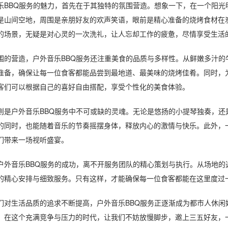
BQ服务的魅力，首先在于其独特的氛围营造。想象一下，在一个阳光
是山间空地，周围是亲朋好友的欢声笑语，眼前是精心准备的烧烤食材在
的场景，无疑是对心灵的一次洗礼，让人忘却工作的疲惫，尽情享受生活
营造，户外音乐BBQ服务还注重美食的品质与多样性。从鲜嫩多汁的
准备，确保让每一位食客都能品尝到最地道、最美味的烧烤佳肴。同时，
客们可以根据自己的喜好自由搭配，享受个性化的美食体验。
户外音乐BBQ服务中不可或缺的灵魂。无论是悠扬的小提琴独奏，还是
的同时，也能随着音乐的节奏摇摆身体，释放内心的激情与快乐。此外，
们带来一场视听盛宴。
音乐BBQ服务的成功，离不开服务团队的精心策划与执行。从场地的
的精心安排与细致服务。只有这样，才能确保每一位食客都能在这里度过
生活品质的追求不断提高，户外音乐BBQ服务正逐渐成为都市人休闲
。在这个充满竞争与压力的时代，让我们不妨放慢脚步，邀上三五好友，