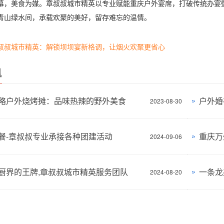
美食为媒。章叔叔城市精英以专业赋能重庆户外宴席，打破传统办宴壁
青山绿水间，承载欢聚的美好，留存难忘的温情。
叔叔城市精英：解锁坝坝宴新格调，让烟火欢聚更省心
讯
略户外烧烤摊：品味热辣的野外美食
2023-08-30
餐-章叔叔专业承接各种团建活动
重庆万
2024-09-06
厨界的王牌,章叔叔城市精英服务团队
一条龙
2024-08-20