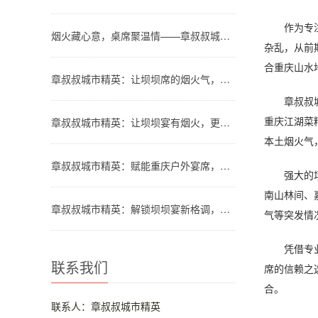
作为专注重
烟火藏心意，桌席聚温情——章叔叔城市精英团队解锁川渝坝坝宴新格调
杂乱，从前
合重庆山水
章叔叔城市精英：让坝坝席的烟火气，温暖都市人的团圆时刻
章叔叔城市
重庆江湖菜
章叔叔城市精英：让坝坝宴有烟火，更有品质
本土烟火气
章叔叔城市精英：赋能重庆户外宴席，让山水间的欢聚更有格调
强大的场景
南山林间、
章叔叔城市精英：解锁坝坝宴新格调，让烟火欢聚更省心
气等突发情
凭借专业实
联系我们
席的信赖之
合。
联系人：章叔叔城市精英