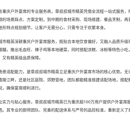
庆户外宴席的专业服务商，章叔叔城市精英凭借全流程一站式服务，彻
期的场景踩点、方案定制，到中期的食材采购、现场搭建、餐品烹制，再
地形特点规划细节，让客户无需分心，只需专注于欢聚本身。
精英深耕重庆户外宴席服务，既贴合本地饮食偏好，又融入品质升级理念
精髓，推出毛血旺、辣子鸡等本地硬菜，同时搭配凉糕、冰粉等特色小吃
，又有精英级品质保障。
适配能力，是章叔叔城市精英立足重庆户外宴席市场的核心优势。无论
嘉陵江畔，还是社区庭院、郊野营地，团队都能精准搭建适配场地，搭配
况，确保宴席顺利进行。
力与贴心服务，章叔叔城市精英已为重庆超100万用户提供户外宴席服
选。其专业的厨师团队、完善的配送体系与严苛的品控标准，重新定义了