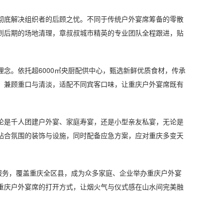
底解决组织者的后顾之忧。不同于传统户外宴席筹备的零散
到后期的场地清理，章叔叔城市精英的专业团队全程跟进，贴
。依托超6000㎡央厨配供中心，甄选新鲜优质食材，传承
，兼顾重口与清淡，适配不同宾客口味，让重庆户外宴席既有
是千人团建户外宴、家庭寿宴，还是小型亲友私宴，无论是
贴合氛围的装饰与设施，同时配备应急方案，应对重庆多变天
务，覆盖重庆全区县，成为众多家庭、企业举办重庆户外宴
重庆户外宴席的打开方式，让烟火气与仪式感在山水间完美融