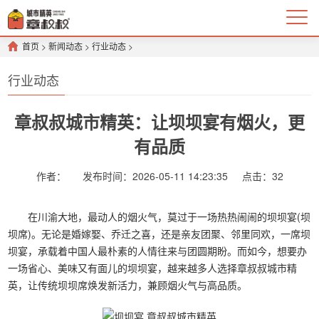
首页
>
新闻动态
>
行业动态
>
行业动态
章叔叔城市精英：让坝坝宴有烟火，更
有品质
作者：
发布时间：2026-05-11 14:23:35
点击：
32
在川渝大地，最动人的烟火气，莫过于一场热热闹闹的坝坝宴(坝
坝席)。无论是婚嫁娶、乔迁之喜，还是亲友团聚、邻里同欢，一席坝
坝宴，承载着中国人最朴素的人情往来与团圆期盼。而如今，想要办
一场省心、美味又有面儿的坝坝宴，越来越多人选择章叔叔城市精
英，让传统坝坝席焕发新活力，兼顾烟火气与高品质。