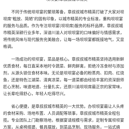
不同于传统坝坝宴的繁琐筹备，章叔叔城市精英打破了大家对坝
坝席“粗放、简陋”的固有印象，以城市精英的专业标准，重构坝坝宴
的服务与品质。作为专注坝坝宴(坝坝席)服务的标杆品牌，章叔叔城
市精英深耕行业多年，深谙川渝人对坝坝宴的口味偏好与情感需求，
将传统风味与现代服务完美融合，让每一场坝坝宴都既接地气，又显
格调。
一场成功的坝坝宴，菜品是核心。章叔叔城市精英坚持选用新鲜
优质食材，每日直采本地时令蔬菜、鲜肉鲜禽，拒绝冷冻食材与添加
剂，从源头锁住食材本味。无论是坝坝宴必备的粉蒸肉、扣肉、红烧
鱼，还是特色江湖菜、清爽凉菜，每一道菜都由经验丰富的资深厨师
匠心烹制，味道地道、分量扎实，还原川渝坝坝席最正宗的家常味，
让长辈吃得舒心，年轻人吃得尽兴。
省心便捷，是章叔叔城市精英的一大优势。办坝坝宴最让人头疼
的食材采购、场地布置、人员调配等琐事，章叔叔城市精英全程包
揽。专业团队上门勘察场地，根据宴请规模与需求，定制专属坝坝宴
方案，从桌椅搭建、餐具摆放，到菜品烹制、现场服务，一站式搞