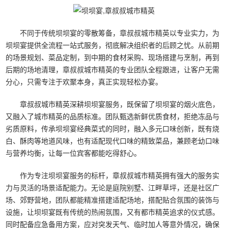
不同于传统坝坝宴的零散筹备，章叔叔城市精英以专业实力，为
坝坝宴提供全流程一站式服务，彻底解决组织者的后顾之忧。从前期
的场景规划、菜品定制，到中期的食材采购、现场搭建与烹制，再到
后期的场地清理，章叔叔城市精英的专业团队全程跟进，让客户无需
分心，只需专注于欢聚本身，真正实现轻松办宴。
章叔叔城市精英深耕坝坝宴服务，既保留了坝坝宴的烟火底色，
又融入了城市精英的品质标准。团队甄选新鲜优质食材，拒绝冻品与
劣质原料，传承坝坝宴经典菜式的同时，融入多元口味创新，既有烧
白、酥肉等地道风味，也有适配现代口味的精致菜品，兼顾老幼口味
与营养均衡，让每一位宾客都能吃得舒心。
作为专注坝坝宴服务的标杆，章叔叔城市精英拥有强大的服务实
力与灵活的场景适配能力。无论是庭院别墅、江畔草坪，还是社区广
场、郊野营地，团队都能精准搭建适配场地，搭配贴合氛围的装饰与
设施，让坝坝宴既有传统的热闹氛围，又有都市精英追求的仪式感。
同时配备应急备用方案，应对突发天气、临时加人等意外情况，确保