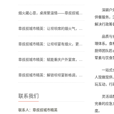
深耕户外餐
烟火藏心意，桌席聚温情——章叔叔城市精英团队解锁川渝坝坝宴新格调
供餐服务，
解决行政筹
章叔叔城市精英：让坝坝席的烟火气，温暖都市人的团圆时刻
品质与安全
理体系。食
章叔叔城市精英：让坝坝宴有烟火，更有品质
厨师团队匠
荤素与饮食
章叔叔城市精英：赋能重庆户外宴席，让山水间的欢聚更有格调
一站式全包
章叔叔城市精英：解锁坝坝宴新格调，让烟火欢聚更省心
人现做现供
玩互动，行
联系我们
灵活适配全
完善的应急
联系人：章叔叔城市精英
度。