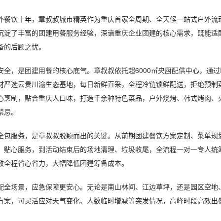
饮十年，章叔叔城市精英作为重庆首家全周期、全天候一站式户外流动餐
沉淀了丰富的团建用餐服务经验，深谙重庆企业团建的核心需求，既能适
备的后顾之忧。
，是团建用餐的核心底气。章叔叔依托超6000㎡央厨配供中心，通过IS
材严选云贵川渝生态基地，每日新鲜直采，全程冷链锁鲜配送，拒绝预制
心烹制，贴合重庆人口味，打造千余种特色菜品，户外烧烤、韩式烤肉、
禁忌。
服务，是章叔叔脱颖而出的关键。从前期团建餐饮方案定制、菜单规划
、贴心服务，到活动结束后的场地清理、垃圾收尾，全流程一对一专人统
政全程省心省力，大幅降低团建筹备成本。
场景，应急保障更安心。无论是南山林间、江边草坪，还是园区空地、
方案，可灵活应对天气变化、人数临时增减等突发情况，高峰时段高效出