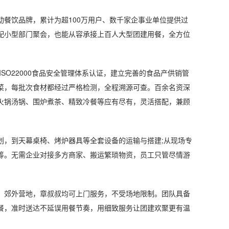
饮品牌，累计为超100万用户、数千家企事业单位提供过
配小型部门聚会，也能从容承接上百人大型团建用餐，全方位
O22000食品安全管理体系认证，建立完善的食品产供销管
菜，每批次食材都经过严格检测，全程溯源可查。百余名资深
火锅汤锅、围炉煮茶、精致冷餐等应有尽有，灵活搭配，兼顾
，到天幕桌椅、烤炉器具等全套设备的运输与搭建;从现场专
筹。无需企业对接多方商家、搬运繁琐物资，员工只管尽情游
郊外营地，章叔叔均可上门服务，不受场地限制。团队具备
餐，准时送达不延误用餐节奏，用细致服务让团建欢聚更有温