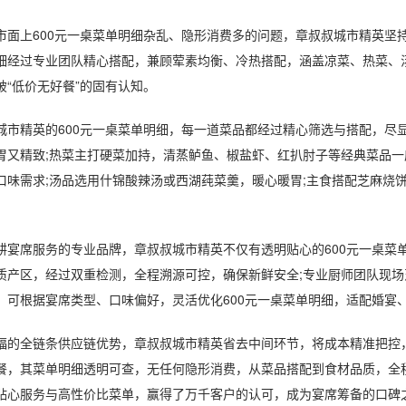
上600元一桌菜单明细杂乱、隐形消费多的问题，章叔叔城市精英坚持
细经过专业团队精心搭配，兼顾荤素均衡、冷热搭配，涵盖凉菜、热菜、
破“低价无好餐”的固有认知。
精英的600元一桌菜单明细，每一道菜品都经过精心筛选与搭配，尽显
胃又精致;热菜主打硬菜加持，清蒸鲈鱼、椒盐虾、红扒肘子等经典菜品
口味需求;汤品选用什锦酸辣汤或西湖莼菜羹，暖心暖胃;主食搭配芝麻烧
席服务的专业品牌，章叔叔城市精英不仅有透明贴心的600元一桌菜单
质产区，经过双重检测，全程溯源可控，确保新鲜安全;专业厨师团队现
，可根据宴席类型、口味偏好，灵活优化600元一桌菜单明细，适配婚宴
全链条供应链优势，章叔叔城市精英省去中间环节，将成本精准把控，让
餐，其菜单明细透明可查，无任何隐形消费，从菜品搭配到食材品质，全
贴心服务与高性价比菜单，赢得了万千客户的认可，成为宴席筹备的口碑