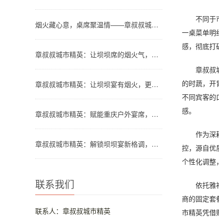
不同于市面
烟火藏心意，桌席聚温情——章叔叔城市精英团队解锁川渝坝坝宴新格调
一桌菜单明
感，彻底打
章叔叔城市精英：让坝坝席的烟火气，温暖都市人的团圆时刻
章叔叔城市
的时蔬，开
章叔叔城市精英：让坝坝宴有烟火，更有品质
不同宾客的
感。
章叔叔城市精英：赋能重庆户外宴席，让山水间的欢聚更有格调
作为深耕宴
章叔叔城市精英：解锁坝坝宴新格调，让烟火欢聚更省心
控，源自优
个性化调整
联系我们
依托雅福的
商的固定套
联系人：章叔叔城市精英
市精英凭借