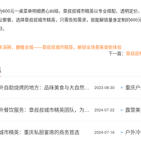
00元一桌菜单明细费心纠结，章叔叔城市精英以专业搭配、透明定价、
业聚餐，选择章叔叔城市精英，只需告知需求，就能解锁量身定制的600
好。
年深耕，膳暖全城——章叔叔城市精英，解锁全场景美食新体验
下一篇：
章叔叔
讯
附近户外自助烧烤的地方：品味美食与大自然的完美结合
重庆户
2023-08-30
重庆户外餐饮服务：章叔叔城市精英团队，为你的户外时光添彩
露营美
2024-07-22
城市精英：重庆私厨宴席的商务首选
户外冷
2024-07-16