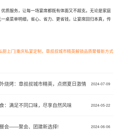
优质服务，让每一场宴席都既有体面又不超支。无论是家庭
元一桌菜单明细，省心、省力、更省钱，让宴席回归本真，传
私厨上门|重庆私宴定制，章叔叔城市精英解锁品质聚餐新方式
外烧烤：章叔叔城市精英，点燃夏日激情
2024-07-09
食：满足不同口味，尽享自然风味
2024-05-22
餐会——聚会、团建新选择!
2024-06-06