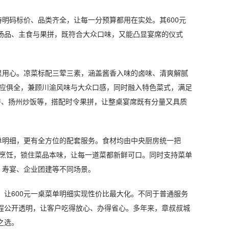
明码标价、品类齐全，让每一分预算都用在实处。其600元
汤品、主食与果拼，既符合大众口味，又能凸显宴席的仪式
用心。凉菜标配三荤三素，涵盖酱香入味的卤味、清爽解腻
一应俱全，兼顾川渝风味与大众口感，同时融入特色菜式，满足
饼、扬州炒饭等，搭配时令果拼，让整桌宴席既有分量又具质
明细，更有全方位的配套服务。食材均由中央厨房统一把
场烹饪，锁住菜品本味，让每一道菜都新鲜可口。同时支持菜单
、寿宴、企业团建等不同场景。
600元一桌菜单明细实现性价比最大化。不同于普通服务
程公开透明，让客户吃得放心、办得省心。多年来，章叔叔城
之选。