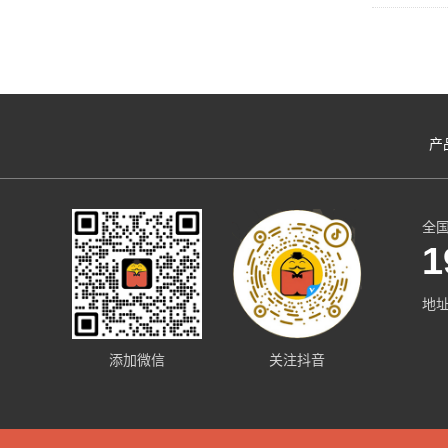
产
全
1
地
添加微信
关注抖音