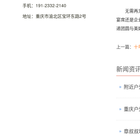
手机：191-2332-2140
无需再为6
地址：重庆市渝北区宝环东路2号
宴席还是企
递团圆与美
上一篇：
十
新闻资
章叔叔