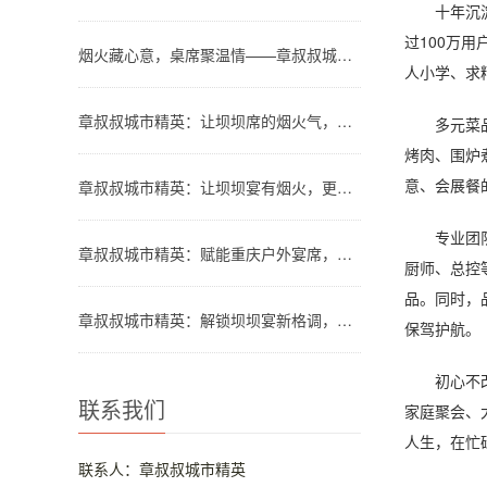
十年沉淀，
过100万
烟火藏心意，桌席聚温情——章叔叔城市精英团队解锁川渝坝坝宴新格调
人小学、求
章叔叔城市精英：让坝坝席的烟火气，温暖都市人的团圆时刻
多元菜品，
烤肉、围炉
意、会展餐
章叔叔城市精英：让坝坝宴有烟火，更有品质
专业团队，
章叔叔城市精英：赋能重庆户外宴席，让山水间的欢聚更有格调
厨师、总控
品。同时，
章叔叔城市精英：解锁坝坝宴新格调，让烟火欢聚更省心
保驾护航。
初心不改，
联系我们
家庭聚会、
人生，在忙
联系人：章叔叔城市精英