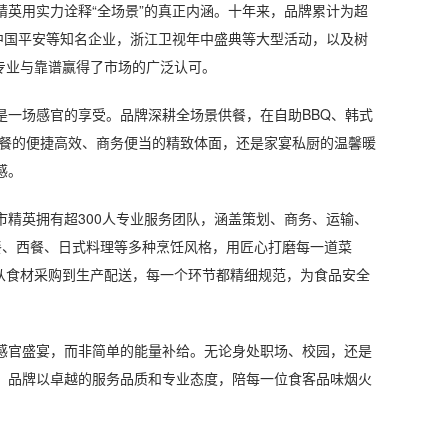
用实力诠释“全场景”的真正内涵。十年来，品牌累计为超
中国平安等知名企业，浙江卫视年中盛典等大型活动，以及树
用专业与靠谱赢得了市场的广泛认可。
一场感官的享受。品牌深耕全场景供餐，在自助BBQ、韩式
作餐的便捷高效、商务便当的精致体面，还是家宴私厨的温馨暖
感。
英拥有超300人专业服务团队，涵盖策划、商务、运输、
中餐、西餐、日式料理等多种烹饪风格，用匠心打磨每一道菜
系，从食材采购到生产配送，每一个环节都精细规范，为食品安全
官盛宴，而非简单的能量补给。无论身处职场、校园，还是
，品牌以卓越的服务品质和专业态度，陪每一位食客品味烟火