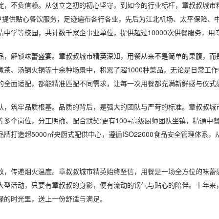
不负信赖。从创立之初的初心坚守，到如今的行业标杆，章叔叔城市精英
用户提供贴心餐饮服务，足迹遍布各行各业，先后为江北机场、太平保险、
精中学等校园，共计数千家企事业单位，提供超过10000次供餐服务，
解锁味蕾盛宴。章叔叔城市精英深知，用餐从来不是简单的果腹，而是
煮茶、汤锅火锅等十余种场景中，积累了超1000种菜品，无论是日常工
的全面适配，都能精准匹配不同需求，让每一次用餐都充满新鲜感与仪式
筑牢品质根基。品质的背后，是强大的团队与严苛的标准。章叔叔城市精
等多个岗位，分工明确、配合默契;更有100+高级厨师团队坐镇，精通
品牌打造超5000㎡央厨式配供中心，遵循ISO22000食品安全管理体
传递烟火温度。章叔叔城市精英始终坚信，用餐是一场全方位的味蕾感
大型活动，只要有章叔叔的身影，便有流动的锅气与贴心的陪伴。十年来
碌的时光里，送上一份舒适与满足。