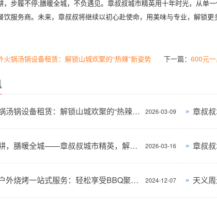
步履不停;膳暖全城，不负遇见。章叔叔城市精英用十年时光，从单一
餐饮服务商。未来，章叔叔将继续以初心赴使命，用美味与专业，解锁更
外火锅汤锅设备租赁：解锁山城欢聚的“热辣”新姿势
下一篇：
600元
讯
户外火锅汤锅设备租赁：解锁山城欢聚的“热辣”新姿势
章叔叔
2026-03-09
十年深耕，膳暖全城——章叔叔城市精英，解锁全场景美食新体验
2026-03-16
章叔叔户外烧烤一站式服务：轻松享受BBQ聚会的乐趣
2024-12-07