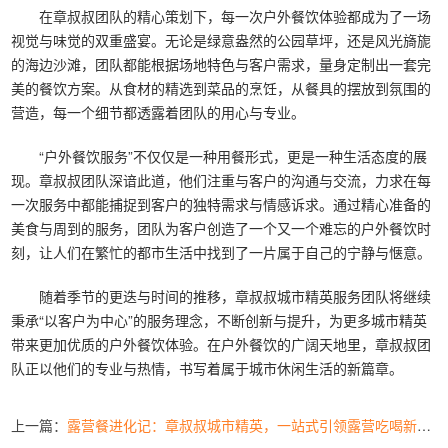
在章叔叔团队的精心策划下，每一次户外餐饮体验都成为了一场
视觉与味觉的双重盛宴。无论是绿意盎然的公园草坪，还是风光旖旎
的海边沙滩，团队都能根据场地特色与客户需求，量身定制出一套完
美的餐饮方案。从食材的精选到菜品的烹饪，从餐具的摆放到氛围的
营造，每一个细节都透露着团队的用心与专业。
“户外餐饮服务”不仅仅是一种用餐形式，更是一种生活态度的展
现。章叔叔团队深谙此道，他们注重与客户的沟通与交流，力求在每
一次服务中都能捕捉到客户的独特需求与情感诉求。通过精心准备的
美食与周到的服务，团队为客户创造了一个又一个难忘的户外餐饮时
刻，让人们在繁忙的都市生活中找到了一片属于自己的宁静与惬意。
随着季节的更迭与时间的推移，章叔叔城市精英服务团队将继续
秉承“以客户为中心”的服务理念，不断创新与提升，为更多城市精英
带来更加优质的户外餐饮体验。在户外餐饮的广阔天地里，章叔叔团
队正以他们的专业与热情，书写着属于城市休闲生活的新篇章。
上一篇：
露营餐进化记：章叔叔城市精英，一站式引领露营吃喝新风尚