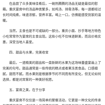
在品尝了众多美味佳肴后，一碗热腾腾的汤品无疑是最佳的慰
藉。重庆宴席中的汤品种类繁多，如鸡汤、排骨汤等，每一道都经过
长时间炖煮，味道浓郁，营养丰富。喝上一口，仿佛能感受到家的温
暖。
当然，主食也是不可或缺的一部分。重庆小面、抄手等地方特色
小吃常常作为宴席的主食出现。这些小吃不仅味道鲜美，而且价格实
惠，深受当地人喜爱。
四、甜品与水果，完美收官
最后，一道精美的甜品和一盘新鲜的水果为这场味蕾盛宴画上了
完美的句号。甜品通常是一些传统的糕点或者果冻类食品，口感细
腻，甜而不腻。而水果则是根据季节的不同而有所变化，但无论如何
选择，都是对宾客的一种美好祝愿。
五、宴席之美，在于分享
重庆宴席不仅仅是一场简单的聚餐活动，它更是一种文化的传承