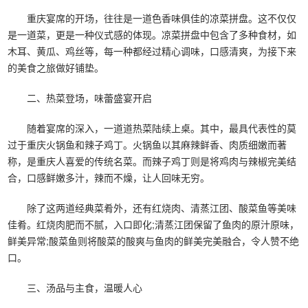
重庆宴席的开场，往往是一道色香味俱佳的凉菜拼盘。这不仅仅
是一道菜，更是一种仪式感的体现。凉菜拼盘中包含了多种食材，如
木耳、黄瓜、鸡丝等，每一种都经过精心调味，口感清爽，为接下来
的美食之旅做好铺垫。
二、热菜登场，味蕾盛宴开启
随着宴席的深入，一道道热菜陆续上桌。其中，最具代表性的莫
过于重庆火锅鱼和辣子鸡丁。火锅鱼以其麻辣鲜香、肉质细嫩而著
称，是重庆人喜爱的传统名菜。而辣子鸡丁则是将鸡肉与辣椒完美结
合，口感鲜嫩多汁，辣而不燥，让人回味无穷。
除了这两道经典菜肴外，还有红烧肉、清蒸江团、酸菜鱼等美味
佳肴。红烧肉肥而不腻，入口即化;清蒸江团保留了鱼肉的原汁原味，
鲜美异常;酸菜鱼则将酸菜的酸爽与鱼肉的鲜美完美融合，令人赞不绝
口。
三、汤品与主食，温暖人心