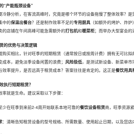
的“产能瓶颈设备”
要冷静分析，在客流高峰时，究竟是哪个环节的设备拖慢了整体效率？是
集中的
保温出餐台
？还是制作效率不足的
专用厨具
（如额外的烤炉、炸炉
卖的店铺在午间高峰可能急需额外的
打包机
和
暖菜柜
；而举办大型宴会的
赁的优势与决策逻辑
或购买相比，针对旺季的短期租赁（通常按日或按周计费）拥有无可比拟
变成本，避免淡季设备闲置的浪费；
风险极低
，是测试新设备、新菜单市
与效率提升，是否远高于租赁成本？答案往往是肯定的。这正是
餐饮用具
效执行短期租赁？
效率就是生命。建议采取以下步骤：
至少在旺季到来前2-4周开始联系本地可靠的
餐饮设备租赁
商，旺季资源
求
：清晰告知租赁设备的型号规格、所需数量、使用起止日期，以及您店