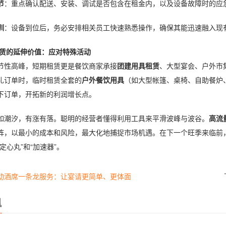
节
：重点确认配送、安装、调试是否包含在租金内，以及设备故障时的应
训
：设备到位后，务必安排相关员工快速熟悉操作，确保其能迅速融入现
赁的延伸价值：应对特殊活动
节性高峰，短期租赁更是餐饮商家承接
团建用具租赁
、大型宴会、户外市
礼订单时，临时租赁全套的
户外餐饮用具
（如大型帐篷、桌椅、自助餐炉
下订单，开拓新的利润增长点。
如潮汐，有涨有落。聪明的经营者懂得利用工具来平滑波峰与波谷。
高流
阵，以最小的成本和风险，最大化地捕捉市场机遇。在下一个旺季来临前
定心丸”和“加速器”。
动酒席一条龙服务：让宴请更简单、更体面
讯