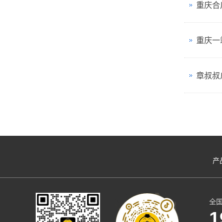
重庆合
重庆一
章叔叔
产
全
1