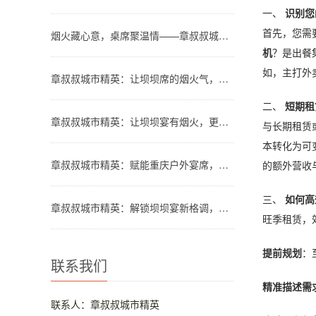
一、
识别您
首先，您需
烟火藏心意，桌席聚温情——章叔叔城市精英团队解锁川渝坝坝宴新格调
机
？是出餐
如，主打外
章叔叔城市精英：让坝坝席的烟火气，温暖都市人的团圆时刻
二、
短期租
章叔叔城市精英：让坝坝宴有烟火，更有品质
与长期租赁
本转化为可
章叔叔城市精英：赋能重庆户外宴席，让山水间的欢聚更有格调
的额外营收
三、
如何高
章叔叔城市精英：解锁坝坝宴新格调，让烟火欢聚更省心
旺季租赁，
提前规划
：
联系我们
精准描述需
联系人：章叔叔城市精英