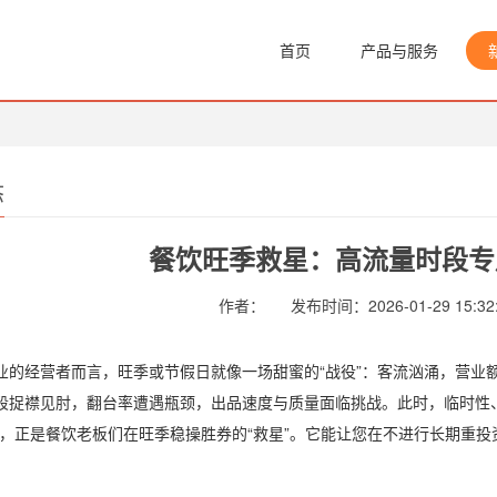
首页
产品与服务
态
餐饮旺季救星：高流量时段专
作者：
发布时间：2026-01-29 15:32
业的经营者而言，旺季或节假日就像一场甜蜜的“战役”：客流汹涌，营业
段捉襟见肘，翻台率遭遇瓶颈，出品速度与质量面临挑战。此时，临时性
务，正是餐饮老板们在旺季稳操胜券的“救星”。它能让您在不进行长期重