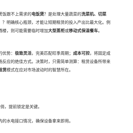
煲饭跟不上需求的
电饭煲
？是处理大量蔬菜的
洗菜机、切菜
）？明确核心瓶颈，才能让短期租赁的投入产出比最大化。例
酒楼，则可能需要临时增加
大型蒸柜
或
移动式保温餐车
。
的优势：
极致灵活
，完美匹配旺季周期；
成本可控
，将固定成
场反应的绝佳方式。决策时，只需简单测算：租赁设备所带来
租赁
模式在应对市场波动时的智慧所在。
紧俏，提前锁定是关键。
内的水电接口情况，确保设备拿来即用。