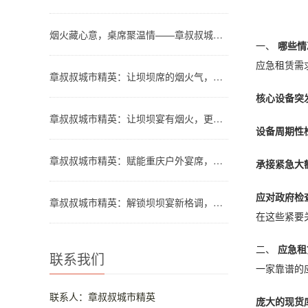
烟火藏心意，桌席聚温情——章叔叔城市精英团队解锁川渝坝坝宴新格调
一、
哪些情
应急租赁需
章叔叔城市精英：让坝坝席的烟火气，温暖都市人的团圆时刻
核心设备突
章叔叔城市精英：让坝坝宴有烟火，更有品质
设备周期性
章叔叔城市精英：赋能重庆户外宴席，让山水间的欢聚更有格调
承接紧急大
应对政府检
章叔叔城市精英：解锁坝坝宴新格调，让烟火欢聚更省心
在这些紧要
二、
应急租
联系我们
一家靠谱的
联系人：章叔叔城市精英
庞大的现货