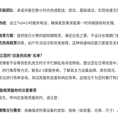
安装团队
：承诺并能在数小时内完成配送、就位、基础调试，实现快速交
热线
：设立7x24小时服务电话，确保紧急需求能第一时间被接收和处理。
租赁方案
：提供按日计费的超短期租赁，满足应急之需，不设过长租期门
饮用具租赁
场景，如户外活动冷柜突发故障，这种快速响应能力更是至关
立您的“应急供应商”名单？
管理者不会等到危机发生时才手忙脚乱地寻找帮助。建议您在日常经营中
、同行推荐等方式，联系2-3家服务商，了解其主力设备品牌、库存情况
尝试进行简单咨询，测试其服务态度和响应效率。这相当于为您的餐厅购买
急租赁服务的注意事项
发生，呼叫应急租赁服务时，请注意：
障情况与需求
：准确描述所需设备的类型、规格（如容量、功率、尺寸）