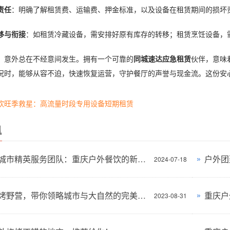
责任
：明确了解租赁费、运输费、押金标准，以及设备在租赁期间的损坏
移与衔接
：如租赁冷藏设备，需安排好原有库存的转移；租赁烹饪设备，
，意外总在不经意间发生。拥有一个可靠的
同城速达应急租赁
伙伴，意味
况时，能够从容不迫，快速恢复运营，守护餐厅的声誉与现金流。这份安
饮旺季救星：高流量时段专用设备短期租赁
讯
章叔叔城市精英服务团队：重庆户外餐饮的新标杆
户外团
2024-07-18
上海烧烤野营，带你领略城市与大自然的完美结合
2023-08-31