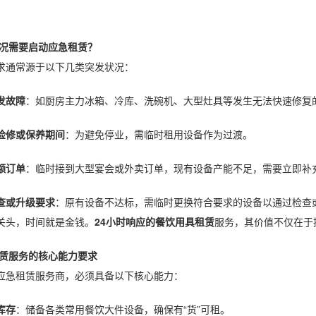
况需要启动应急租赁？
求通常源于以下几类突发状况：
发故障
：如厨房主力冰箱、冷库、洗碗机、大型灶具等发生无法快速修复
检修或保养期间
：为避免停业，需临时租用设备作为过渡。
额订单
：临时接到大型宴会或外卖订单，现有设备产能不足，需要立即补
查或升级要求
：原有设备不达标，需临时更换符合要求的设备以通过检查
关头，时间就是金钱。
24小时响应的餐饮用具租赁
服务，其价值不仅在于
赁服务的核心能力要求
应急租赁服务商，必须具备以下核心能力：
库存
：储备各类常用餐饮大件设备，确保有“货”可租。