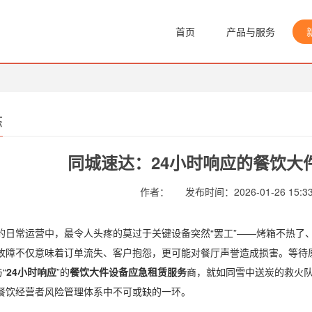
首页
产品与服务
态
同城速达：24小时响应的餐饮大
作者：
发布时间：2026-01-26 15:33
的日常运营中，最令人头疼的莫过于关键设备突然“罢工”——烤箱不热了
故障不仅意味着订单流失、客户抱怨，更可能对餐厅声誉造成损害。等待
与“
24小时响应
”的
餐饮大件设备应急租赁服务
商，就如同雪中送炭的救火
餐饮经营者风险管理体系中不可或缺的一环。