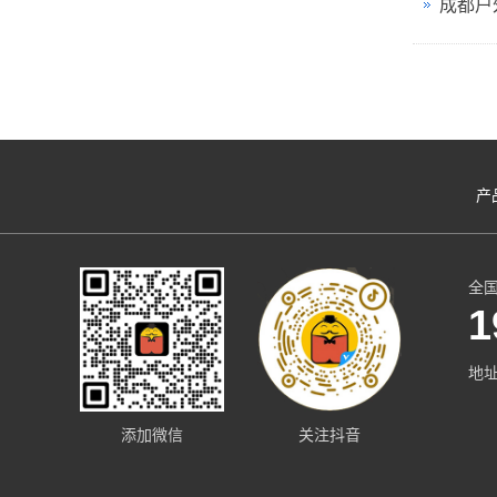
成都户
产
全
1
地
添加微信
关注抖音