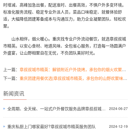
时增减、高峰加急出餐，配送准时、出餐高效，不惧户外多变环境。
标准化服务流程、稳定专业外派人员，菜品口味稳定、就餐体验舒
适，大幅降低团建筹备成本与沟通压力，助力企业凝聚团队、轻松欢
聚。
山水相伴，烟火暖心。重庆找专业户外流动餐饮，就选章叔叔城
市精英。以安心食材、地道风味、全包省心服务，打造每一场圆满户
外盛宴，让山野相聚自在无忧，不负团队美好时光。
上一篇：
章叔叔城市精英：解锁附近户外烧烤，承包你的烟火欢聚时光
下一篇：
重庆团建用餐优选|章叔叔城市精英，承包你的山野欢聚味蕾盛宴
新闻资讯
全周期、全天候、一站式户外餐饮服务品牌章叔叔城市精英
2024-06-27
重庆私厨上门哪家最好?章叔叔城市精英服务团队
2024-12-19