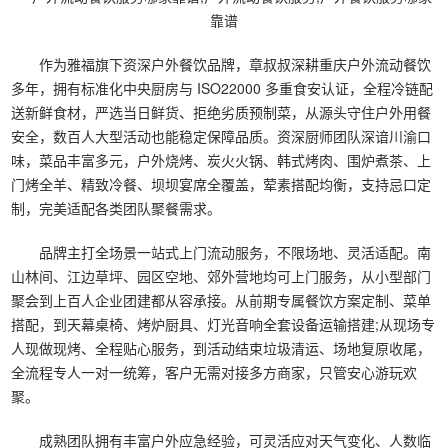
作为雅福旗下资深户外餐饮品牌，章叔叔深耕重庆户外流动餐饮
多年，拥有标准化中央厨房与 ISO22000 多重食安认证，全程冷链配
送新鲜食材，严选当日鲜货、拒绝劣质预制菜，从源头守住户外用餐
安全，数百人大型活动也能稳定保障品质。资深厨师团队深谙川渝口
味，菜品丰富多元，户外烧烤、炭火火锅、韩式烤肉、围炉煮茶、上
门烤全羊、精致冷餐、坝坝宴席全覆盖，荤素搭配均衡，支持忌口定
制，完美适配各类团队聚餐需求。
品牌主打全场景一站式上门流动服务，不限场地、灵活适配。南
山林间、江边草坪、园区空地、郊外营地均可上门服务，从小型部门
聚会到上百人企业团建都从容承接。从前期专属餐饮方案定制、菜单
搭配，到天幕桌椅、烤炉厨具、灯光音响全套设备运输搭建;从现场专
人现做现烤、全程贴心服务，到活动结束垃圾清运、场地复原收尾，
全流程专人一对一统筹，客户无需对接多方商家，只管安心游玩欢
聚。
成熟团队拥有丰富户外应急经验，可灵活应对天气变化、人数临