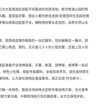
为大家筛选好适配不同需求的优质场地。毗邻秀湖公园的秀
乐趣，是家庭欢聚、朋友小聚的绝佳选择;拾里田间生态园坐拥
;茅莱仙境周边配套齐全，楠院烤肉等业态加持，自带天然山水
，而章叔叔城市精英的一站式服务，恰好破解这一痛点。团
己费心筛选、预约。无论是几十人的小型欢聚，还是上百人的
前准备齐全烧烤装备，天幕、帐篷、烧烤架、桌椅等一站式
菜、特色小吃等，搭配专属酱料，全程现场烹饪，锁住食材原生
场地，让大家吃饱喝足直接离场，真正实现“拎包参与”。
每一处特色，能结合场地特点定制专属烧烤方案，无论是草
前期方案沟通、中期现场执行到后期收尾，全方位保驾护航，