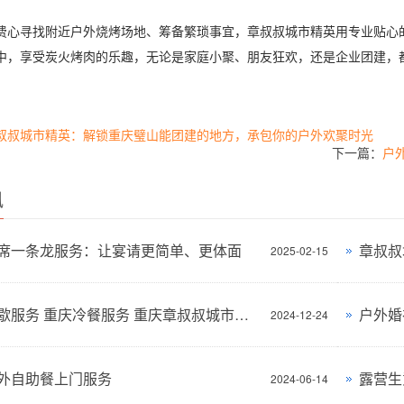
寻找附近户外烧烤场地、筹备繁琐事宜，章叔叔城市精英用专业贴心的
中，享受炭火烤肉的乐趣，无论是家庭小聚、朋友狂欢，还是企业团建，
叔叔城市精英：解锁重庆璧山能团建的地方，承包你的户外欢聚时光
下一篇：
户
讯
席一条龙服务：让宴请更简单、更体面
2025-02-15
重庆茶歇服务 重庆冷餐服务 重庆章叔叔城市精英公司为你服务
2024-12-24
外自助餐上门服务
2024-06-14