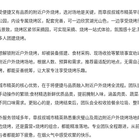
捷又有品质的附近户外烧烤，选对场地是关键，而章叔叔城市精英早已
公园，内设专属烧烤区，配套完善，可一边欣赏湖光山色，一边享受烧烤
生态景致，烧烤区紧邻采摘园，可实现采摘、烧烤一站式体验，氛围感十足
多人团建烧烤。
锁附近户外烧烤，却被装备搭建、食材采购、现场收拾等繁琐事宜劝退
附近户外烧烤场地，根据人数、预算和需求，推荐最适配的地点，无需自
烤，都能妥善统筹，让大家专注享受烧烤乐趣。
精英的核心优势，在于将便捷与品质融入附近户外烧烤全流程。团队提
手动操作的繁琐;食材精选新鲜优质品类，提前腌制入味，涵盖肉类、蔬
不同口味需求。更贴心的是，烧烤结束后，团队会全权收拾餐余垃圾、整理
务领域多年，章叔叔城市精英熟悉重庆璧山及周边附近户外烧烤场地的
边烧烤，还是露营+烧烤的组合，都能精准落地。专业团队全程跟进，从
与者都能卸下疲惫，在烟火气中感受欢聚的快乐。