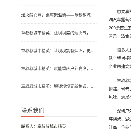
想要享受便
烟火藏心意，桌席聚温情——章叔叔城市精英团队解锁川渝坝坝宴新格调
湖汽车露营
200余亩
章叔叔城市精英：让坝坝席的烟火气，温暖都市人的团圆时刻
背景，适合
很多人想解
章叔叔城市精英：让坝坝宴有烟火，更有品质
队全程对接
企业团建烧
章叔叔城市精英：赋能重庆户外宴席，让山水间的欢聚更有格调
章叔叔城市
章叔叔城市精英：解锁坝坝宴新格调，让烟火欢聚更省心
搭建，省去
风味，满足
联系我们
深耕户外服
坪烧烤、湖
联系人：章叔叔城市精英
让每一位参