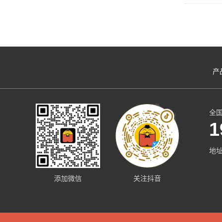
产
全
1
地
添加微信
关注抖音