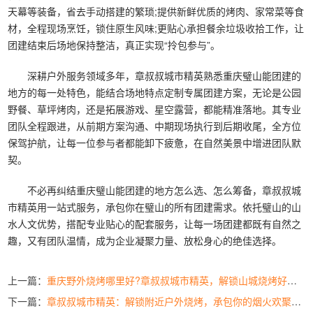
天幕等装备，省去手动搭建的繁琐;提供新鲜优质的烤肉、家常菜等食
材，全程现场烹饪，锁住原生风味;更贴心承担餐余垃圾收拾工作，让
团建结束后场地保持整洁，真正实现“拎包参与”。
深耕户外服务领域多年，章叔叔城市精英熟悉重庆璧山能团建的
地方的每一处特色，能结合场地特点定制专属团建方案，无论是公园
野餐、草坪烤肉，还是拓展游戏、星空露营，都能精准落地。其专业
团队全程跟进，从前期方案沟通、中期现场执行到后期收尾，全方位
保驾护航，让每一位参与者都能卸下疲惫，在自然美景中增进团队默
契。
不必再纠结重庆璧山能团建的地方怎么选、怎么筹备，章叔叔城
市精英用一站式服务，承包你在璧山的所有团建需求。依托璧山的山
水人文优势，搭配专业贴心的配套服务，让每一场团建都既有自然之
趣，又有团队温情，成为企业凝聚力量、放松身心的绝佳选择。
上一篇：
重庆野外烧烤哪里好?章叔叔城市精英，解锁山城烧烤好去处
下一篇：
章叔叔城市精英：解锁附近户外烧烤，承包你的烟火欢聚时光