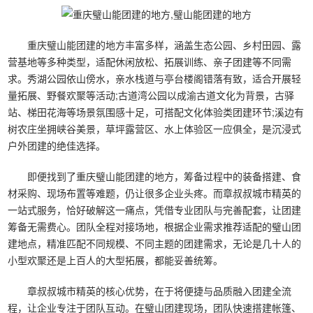
重庆璧山能团建的地方丰富多样，涵盖生态公园、乡村田园、露
营基地等多种类型，适配休闲放松、拓展训练、亲子团建等不同需
求。秀湖公园依山傍水，亲水栈道与亭台楼阁错落有致，适合开展轻
量拓展、野餐欢聚等活动;古道湾公园以成渝古道文化为背景，古驿
站、梯田花海等场景氛围感十足，可搭配文化体验类团建环节;溪边有
树农庄坐拥峡谷美景，草坪露营区、水上体验区一应俱全，是沉浸式
户外团建的绝佳选择。
即便找到了重庆璧山能团建的地方，筹备过程中的装备搭建、食
材采购、现场布置等难题，仍让很多企业头疼。而章叔叔城市精英的
一站式服务，恰好破解这一痛点，凭借专业团队与完善配套，让团建
筹备无需费心。团队全程对接场地，根据企业需求推荐适配的璧山团
建地点，精准匹配不同规模、不同主题的团建需求，无论是几十人的
小型欢聚还是上百人的大型拓展，都能妥善统筹。
章叔叔城市精英的核心优势，在于将便捷与品质融入团建全流
程，让企业专注于团队互动。在璧山团建现场，团队快速搭建帐篷、