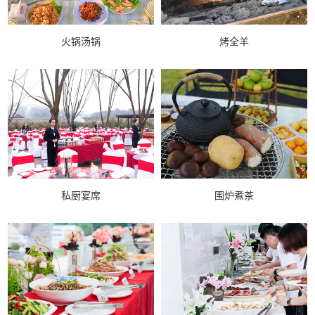
火锅汤锅
烤全羊
私厨宴席
围炉煮茶