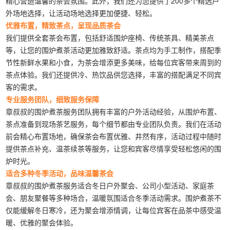
精心营造温馨的茶会氛围。此外，我们还为您提供了200多个精选户
外场地选择，让活动场地选择更加便捷、轻松。
优雅布置，精致茶点，呈现品质茶会
我们提供全套茶会布置，包括舒适围炉座椅、传统茶具、精美茶点
等，让您的围炉煮茶活动更加雅致舒适。茶点均为手工制作，搭配季
节性新鲜水果和小食，为茶会增添更多美味，给每位宾客带来周到的
茶点体验。我们还提供冷、热饮品供您选择，丰富的搭配满足不同宾
客的需求。
专业服务团队，细致服务保障
章叔叔的围炉煮茶服务团队拥有丰富的户外活动经验，从围炉布置、
茶点准备到现场茶艺服务，每个细节都由专业团队负责。我们在活动
前会精心布置场地，确保茶会布置优雅、井然有序，活动过程中随时
提供茶点补充、温茶续茶等服务，让您和宾客尽情享受轻松悠闲的围
炉时光。
适合多种冬季活动，品味温馨茶会
章叔叔的围炉煮茶服务适合冬日户外聚会、公司小型活动、家庭茶
会、朋友聚餐等多种场合，温暖氛围适合冬季活动需求。围炉煮茶不
仅能缓解冬日寒冷，还为聚会增添情调，让每位宾客在品茶中感受温
暖、优雅的聚会体验。