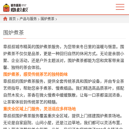
首页
>
产品与服务
>
围炉煮茶
>
围炉煮茶
章叔叔城市精英的围炉煮茶服务，为您带来冬日里的温暖与惬意。围
炉煮茶不仅仅是品茶，更是一种回归自然的休闲方式。无论是亲朋小
聚、企业活动，还是户外主题派对，围炉煮茶都能为您和宾客带来温
馨、独特的茶会体验。
围炉煮茶，感受传统茶艺的独特韵味
章叔叔的围炉煮茶服务，提供全套传统茶具和围炉设备，并由专业茶
艺师指导，帮助您亲手煮茶、慢煮细品。我们精选高品质茶叶，搭配
自然木炭火，茶香在微火慢煮中缓缓飘散，让每一口茶都温润浓香，
让茶客体验到传统茶艺的精髓。
重庆全区域上门服务，灵活适应多样场地
章叔叔围炉煮茶服务覆盖重庆全区域，提供上门搭建围炉煮茶场地。
无论是自家庭院、山间小屋，还是江边草地，我们都可以灵活布置，