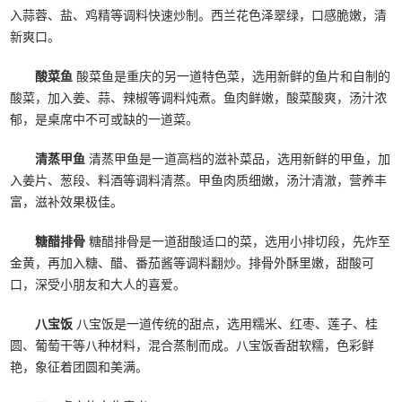
入蒜蓉、盐、鸡精等调料快速炒制。西兰花色泽翠绿，口感脆嫩，清
新爽口。
酸菜鱼
酸菜鱼是重庆的另一道特色菜，选用新鲜的鱼片和自制的
酸菜，加入姜、蒜、辣椒等调料炖煮。鱼肉鲜嫩，酸菜酸爽，汤汁浓
郁，是桌席中不可或缺的一道菜。
清蒸甲鱼
清蒸甲鱼是一道高档的滋补菜品，选用新鲜的甲鱼，加
入姜片、葱段、料酒等调料清蒸。甲鱼肉质细嫩，汤汁清澈，营养丰
富，滋补效果极佳。
糖醋排骨
糖醋排骨是一道甜酸适口的菜，选用小排切段，先炸至
金黄，再加入糖、醋、番茄酱等调料翻炒。排骨外酥里嫩，甜酸可
口，深受小朋友和大人的喜爱。
八宝饭
八宝饭是一道传统的甜点，选用糯米、红枣、莲子、桂
圆、葡萄干等八种材料，混合蒸制而成。八宝饭香甜软糯，色彩鲜
艳，象征着团圆和美满。