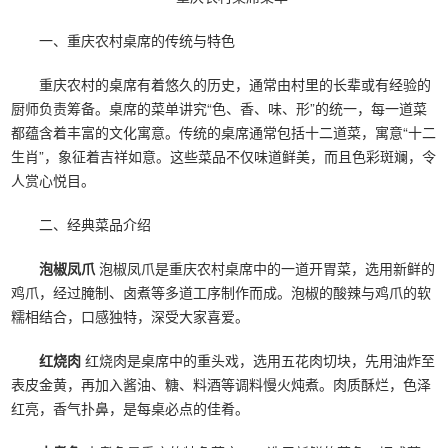
一、重庆农村桌席的传统与特色
重庆农村的桌席有着悠久的历史，通常由村里的长辈或有经验的
厨师负责筹备。桌席的菜单讲究“色、香、味、形”的统一，每一道菜
都蕴含着丰富的文化寓意。传统的桌席通常包括十二道菜，寓意“十二
生肖”，象征着吉祥如意。这些菜品不仅味道鲜美，而且色彩斑斓，令
人赏心悦目。
二、经典菜品介绍
泡椒凤爪
泡椒凤爪是重庆农村桌席中的一道开胃菜，选用新鲜的
鸡爪，经过腌制、卤煮等多道工序制作而成。泡椒的酸辣与鸡爪的软
糯相结合，口感独特，深受大家喜爱。
红烧肉
红烧肉是桌席中的重头戏，选用五花肉切块，先用油炸至
表皮金黄，再加入酱油、糖、料酒等调料慢火炖煮。肉质酥烂，色泽
红亮，香气扑鼻，是每桌必点的佳肴。