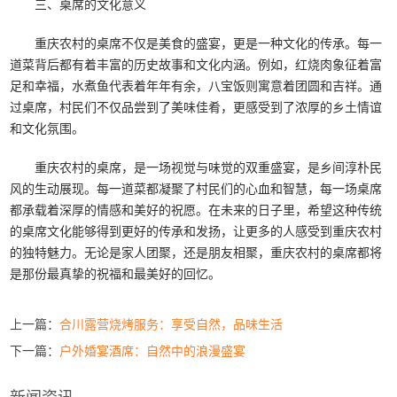
三、桌席的文化意义
重庆农村的桌席不仅是美食的盛宴，更是一种文化的传承。每一
道菜背后都有着丰富的历史故事和文化内涵。例如，红烧肉象征着富
足和幸福，水煮鱼代表着年年有余，八宝饭则寓意着团圆和吉祥。通
过桌席，村民们不仅品尝到了美味佳肴，更感受到了浓厚的乡土情谊
和文化氛围。
重庆农村的桌席，是一场视觉与味觉的双重盛宴，是乡间淳朴民
风的生动展现。每一道菜都凝聚了村民们的心血和智慧，每一场桌席
都承载着深厚的情感和美好的祝愿。在未来的日子里，希望这种传统
的桌席文化能够得到更好的传承和发扬，让更多的人感受到重庆农村
的独特魅力。无论是家人团聚，还是朋友相聚，重庆农村的桌席都将
是那份最真挚的祝福和最美好的回忆。
上一篇：
合川露营烧烤服务：享受自然，品味生活
下一篇：
户外婚宴酒席：自然中的浪漫盛宴
新闻资讯