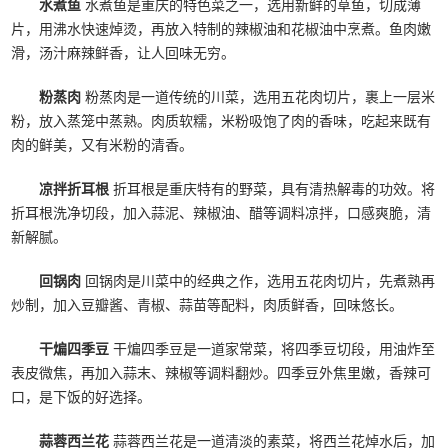
水煮鱼
水煮鱼是重庆的特色菜之一，选用新鲜的草鱼，切成薄
片，用沸水快速焯烫，再放入特制的辣椒油和花椒油中烹煮。鱼肉嫩
滑，汤汁麻辣鲜香，让人回味无穷。
粉蒸肉
粉蒸肉是一道传统的川菜，选用五花肉切片，裹上一层米
粉，放入蒸笼中蒸熟。肉质软糯，米粉吸饱了肉的香味，吃起来既有
肉的鲜美，又有米粉的清香。
凉拌折耳根
折耳根是重庆特有的野菜，具有清热解毒的功效。将
折耳根洗净切段，加入蒜泥、辣椒油、醋等调料凉拌，口感爽脆，清
新解腻。
回锅肉
回锅肉是川菜中的经典之作，选用五花肉切片，先煮熟再
炒制，加入豆瓣酱、青椒、蒜苗等配料，肉质鲜香，回味悠长。
干煸四季豆
干煸四季豆是一道家常菜，将四季豆切段，用油炸至
表皮微焦，再加入蒜末、辣椒等调料翻炒。四季豆外焦里嫩，香辣可
口，是下饭的好选择。
蒜蓉西兰花
蒜蓉西兰花是一道清淡的素菜，将西兰花焯水后，加