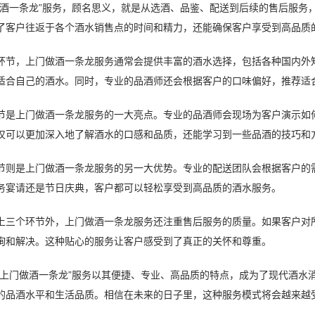
一条龙”服务，顾名思义，就是从选酒、品鉴、配送到后续的售后服务，
了客户往返于各个酒水销售点的时间和精力，还能确保客户享受到高品质
，上门做酒一条龙服务通常会提供丰富的酒水选择，包括各种国内外知
适合自己的酒水。同时，专业的品酒师还会根据客户的口味偏好，推荐适
上门做酒一条龙服务的一大亮点。专业的品酒师会现场为客户演示如何
仅可以更加深入地了解酒水的口感和品质，还能学习到一些品酒的技巧和
是上门做酒一条龙服务的另一大优势。专业的配送团队会根据客户的需
务宴请还是节日庆典，客户都可以轻松享受到高品质的酒水服务。
个环节外，上门做酒一条龙服务还注重售后服务的质量。如果客户对所
询和解决。这种贴心的服务让客户感受到了真正的关怀和尊重。
门做酒一条龙”服务以其便捷、专业、高品质的特点，成为了现代酒水消
的品酒水平和生活品质。相信在未来的日子里，这种服务模式将会越来越