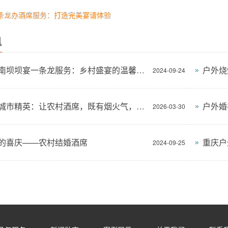
条龙办酒席服务：打造完美宴请体验
讯
重庆潼南坝坝宴一条龙服务：乡村盛宴的温馨传承
户外烧
2024-09-24
章叔叔城市精英：让农村酒席，既有烟火气，更有省心感
2026-03-30
的喜庆——农村结婚酒席
2024-09-25