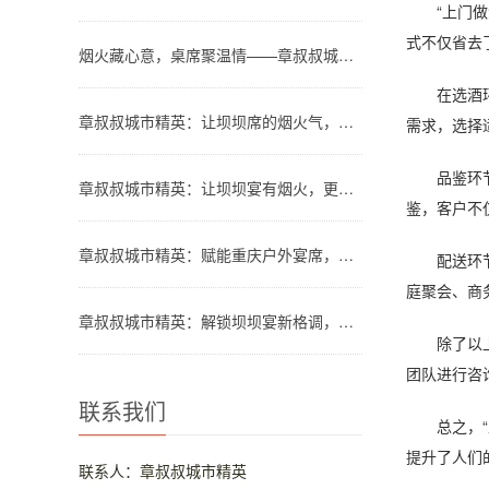
“上门做酒
式不仅省去
烟火藏心意，桌席聚温情——章叔叔城市精英团队解锁川渝坝坝宴新格调
在选酒环节
章叔叔城市精英：让坝坝席的烟火气，温暖都市人的团圆时刻
需求，选择
品鉴环节是
章叔叔城市精英：让坝坝宴有烟火，更有品质
鉴，客户不
章叔叔城市精英：赋能重庆户外宴席，让山水间的欢聚更有格调
配送环节则
庭聚会、商
章叔叔城市精英：解锁坝坝宴新格调，让烟火欢聚更省心
除了以上三
团队进行咨
联系我们
总之，“上
提升了人们
联系人：章叔叔城市精英