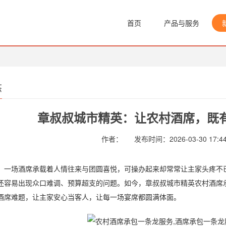
首页
产品与服务
态
章叔叔城市精英：让农村酒席，既
作者：
发布时间：2026-03-30 17:44
场酒席承载着人情往来与团圆喜悦，可操办起来却常常让主家头疼不已
还容易出现众口难调、预算超支的问题。如今，章叔叔城市精英农村酒席
酒席难题，让主家安心当客人，让每一场宴席都圆满体面。