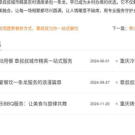
叔城市精英农村酒席承包一条龙，早已成为乡村办席的优选。它不仅解
美融合，让每一场相聚都尽兴圆满，让人情暖意不缺席，用专业服务守护
锁团建聚餐新方式，章叔叔为你一站式解忧
下一篇：
重
讯
动用餐 章叔叔城市精英一站式服务
重庆冷
2024-06-01
宴餐饮一条龙服务的浪漫篇章
2024-09-27
乐BBQ服务：让美食与旋律共舞
2024-11-20