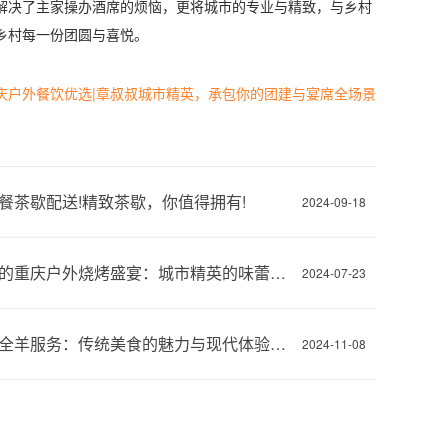
决了主家操办酒席的烦恼，更将城市的专业与精致，与乡村
乡村每一份团圆与喜悦。
庆户外餐饮优选|章叔叔城市精英，承包你的团建与宴席全场景
餐茶歇配送!精致茶歇，你值得拥有!
2024-09-18
章叔叔的重庆户外烧烤盛宴：城市精英的味蕾之旅
2024-07-23
重庆烤全羊服务：传统美食的魅力与现代体验的完美融合
2024-11-08