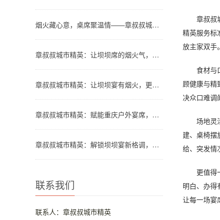
章叔叔城市
烟火藏心意，桌席聚温情——章叔叔城市精英团队解锁川渝坝坝宴新格调
精英服务标
放主家双手
章叔叔城市精英：让坝坝席的烟火气，温暖都市人的团圆时刻
食材与口味
顾健康与精
章叔叔城市精英：让坝坝宴有烟火，更有品质
决众口难调
章叔叔城市精英：赋能重庆户外宴席，让山水间的欢聚更有格调
场地灵活适
建、桌椅摆
章叔叔城市精英：解锁坝坝宴新格调，让烟火欢聚更省心
给、突发情
更值得一提
联系我们
明白、办得
让每一场宴
联系人：章叔叔城市精英