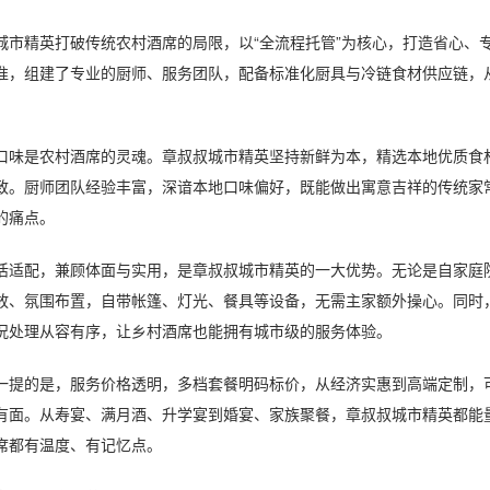
精英打破传统农村酒席的局限，以“全流程托管”为核心，打造省心、专
准，组建了专业的厨师、服务团队，配备标准化厨具与冷链食材供应链，
。
是农村酒席的灵魂。章叔叔城市精英坚持新鲜为本，精选本地优质食材
致。厨师团队经验丰富，深谙本地口味偏好，既能做出寓意吉祥的传统家
的痛点。
配，兼顾体面与实用，是章叔叔城市精英的一大优势。无论是自家庭院
放、氛围布置，自带帐篷、灯光、餐具等设备，无需主家额外操心。同时
况处理从容有序，让乡村酒席也能拥有城市级的服务体验。
的是，服务价格透明，多档套餐明码标价，从经济实惠到高端定制，可
有面。从寿宴、满月酒、升学宴到婚宴、家族聚餐，章叔叔城市精英都能
席都有温度、有记忆点。