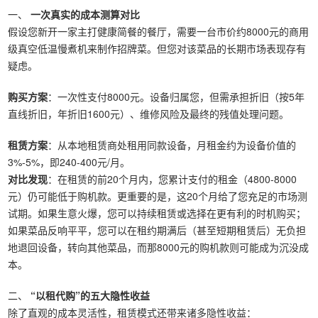
一、
一次真实的成本测算对比
假设您新开一家主打健康简餐的餐厅，需要一台市价约8000元的商用
级真空低温慢煮机来制作招牌菜。但您对该菜品的长期市场表现存有
疑虑。
购买方案
：一次性支付8000元。设备归属您，但需承担折旧（按5年
直线折旧，年折旧1600元）、维修风险及最终的残值处理问题。
租赁方案
：从本地租赁商处租用同款设备，月租金约为设备价值的
3%-5%，即240-400元/月。
对比发现
：在租赁的前20个月内，您累计支付的租金（4800-8000
元）仍可能低于购机款。更重要的是，这20个月给了您充足的市场测
试期。如果生意火爆，您可以持续租赁或选择在更有利的时机购买；
如果菜品反响平平，您可以在租约期满后（甚至短期租赁后）无负担
地退回设备，转向其他菜品，而那8000元的购机款则可能成为沉没成
本。
二、
“以租代购”的五大隐性收益
除了直观的成本灵活性，租赁模式还带来诸多隐性收益：