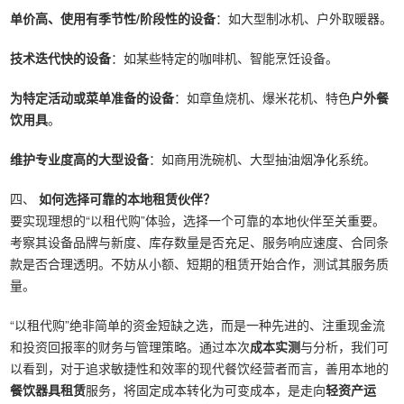
单价高、使用有季节性/阶段性的设备
：如大型制冰机、户外取暖器。
技术迭代快的设备
：如某些特定的咖啡机、智能烹饪设备。
为特定活动或菜单准备的设备
：如章鱼烧机、爆米花机、特色
户外餐
饮用具
。
维护专业度高的大型设备
：如商用洗碗机、大型抽油烟净化系统。
四、
如何选择可靠的本地租赁伙伴？
要实现理想的“以租代购”体验，选择一个可靠的本地伙伴至关重要。
考察其设备品牌与新度、库存数量是否充足、服务响应速度、合同条
款是否合理透明。不妨从小额、短期的租赁开始合作，测试其服务质
量。
“以租代购”绝非简单的资金短缺之选，而是一种先进的、注重现金流
和投资回报率的财务与管理策略。通过本次
成本实测
与分析，我们可
以看到，对于追求敏捷性和效率的现代餐饮经营者而言，善用本地的
餐饮器具租赁
服务，将固定成本转化为可变成本，是走向
轻资产运