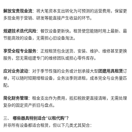
解放宝贵现金流
：将大笔资本支出转化为可预测的运营费用，保留更
多现金用于营销、研发等能直接产生收益的环节。
规避技术迭代风险
：餐饮设备更新快。租赁使您能随时用上最新、最
节能高效的设备，无需担心旧设备淘汰。
享受全程专业服务
：正规租赁包含送货、安装、维护、维修甚至更换
服务，您无需组建专门的维修团队或担心零件库存。
应对业务波动
：对于季节性强的业务或计划承接大型
团建用具租赁
订
单，可以随时短期增租设备，业务淡季则退租，成本完全与业务量匹
配。
简化财务管理
：租金支出作为费用，抵扣税款更直接清晰，无需处理
复杂的固定资产折旧与盘点。
三、
哪些器具特别适合“以租代购”？
并非所有设备都适合租赁，但以下几类尤其契合：