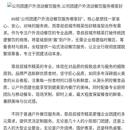
纠结“公司团建户外流动餐饮服务哪家好”，核心是想找一家省
心、安心、对味的服务商，而章叔叔城市精英恰好精准契合所有需
求。作为专注户外流动餐饮的专业品牌，章叔叔城市精英打破传统团
建餐饮的局限，将星级厨房“搬”到户外，无需企业搭建临时餐区、筹
备食材与厨具，全程提供一站式流动餐饮服务，让企业行政彻底摆脱
繁琐筹备，专注于团建活动本身。
章叔叔城市精英的专业，体现在对品质的极致追求与服务的细致
周到。品牌严选新鲜优质食材，坚守匠心品质，如同多年深耕烟火美
食的从业者般，注重每一份食材的口感与新鲜度，从源头把控餐食品
质，让户外团建也能享受到媲美室内餐厅的美味。同时配备专业厨师
团队与移动餐车，现场烹制、即时上桌，最大程度保留餐食的鲜香，
兼顾美味与仪式感。
不同于普通户外餐饮服务商，章叔叔城市精英更懂企业团建的多
元需求，提供灵活定制服务。无论是几十人的小型部门团建，还是上
百人的大型企业聚会，无论是户外烧烤、围炉煮茶，还是特色桌餐、