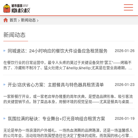
首页
>
新闻动态
>
新闻动态
同城速达：24小时响应的餐饮大件设备应急租赁服务
2026-01-26
在餐饮行业的日常运营中，最令人头疼的莫过于关键设备突然“罢工”——烤箱不
热了、冷藏柜不制冷了、猛火灶熄火了&hellip;&hellip;尤其是在营业高峰期，
这...
开业/店庆省心方案：主题餐具与特色器具租赁清单
2026-01-23
一家新餐厅开业，或一家老店举办隆重的周年庆典，是塑造品牌形象、吸引客流
的关键营销节点。除了菜品本身，用餐环境的视觉呈现——尤其是餐具与桌面器
具——...
氛围拉满的秘诀：专业舞台+灯光音响组合租赁方案
2026-01-19
无论是举办一场浪漫的户外婚礼、一场热血沸腾的品牌路演，还是一场温馨感人
的公司年会，活动现场的氛围塑造往往决定了整体的成败。而氛围的核心引擎，