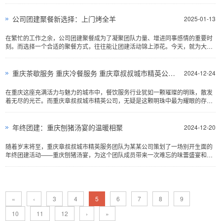
材，到在厨房中长时间忙碌，烹饪出一道道美味佳肴，过程繁琐且劳累。但如
今，一种全新的潮流正在悄然改变这一局面 —— 重庆家宴厨师上门服务应运而
生，为市民们带来了前所未有的用餐体验 。这一创新模式不仅解决了人们筹备家
公司团建聚餐新选择：上门烤全羊
2025-01-13
宴的难题，还为山城的餐桌文化注入了新的活...
在繁忙的工作之余，公司团建聚餐成为了凝聚团队力量、增进同事感情的重要时
刻。而选择一个合适的聚餐方式，往往能让团建活动锦上添花。今天，就为大家
推荐一种别具一格又充满趣味的团建聚餐新选择 —— 上门烤全羊...
重庆茶歇服务 重庆冷餐服务 重庆章叔叔城市精英公司为你服务
2024-12-24
在重庆这座充满活力与魅力的城市中，餐饮服务行业犹如一颗璀璨的明珠，散发
着无尽的光芒。而重庆章叔叔城市精英公司，无疑是这颗明珠中最为耀眼的存在
之一。自 2015 年创立以来，章叔叔城市精英公司始终秉持着...
年终团建：重庆刨猪汤宴的温暖相聚
2024-12-20
随着岁末将至，重庆章叔叔城市精英服务团队为某某公司策划了一场别开生面的
年终团建活动——重庆刨猪汤宴，为这个团队成员带来一次难忘的味蕾盛宴和情
感共...
«
‹
3
4
5
6
7
8
9
10
11
12
›
»