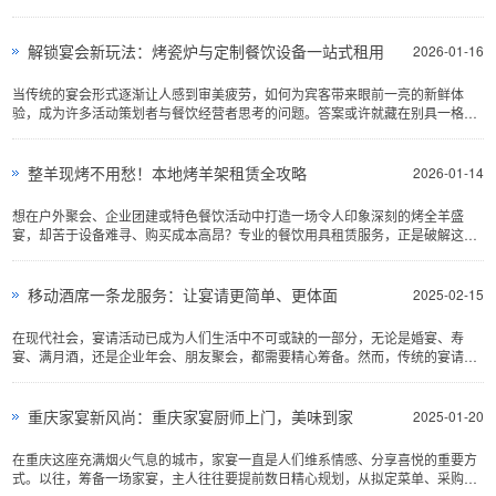
正是一套专业的舞台、灯光与...
解锁宴会新玩法：烤瓷炉与定制餐饮设备一站式租用
2026-01-16
当传统的宴会形式逐渐让人感到审美疲劳，如何为宾客带来眼前一亮的新鲜体
验，成为许多活动策划者与餐饮经营者思考的问题。答案或许就藏在别具一格的
烹饪方式与餐饮设备中。近年...
整羊现烤不用愁！本地烤羊架租赁全攻略
2026-01-14
想在户外聚会、企业团建或特色餐饮活动中打造一场令人印象深刻的烤全羊盛
宴，却苦于设备难寻、购买成本高昂？专业的餐饮用具租赁服务，正是破解这一
难题的完美钥匙。对于本地用户...
移动酒席一条龙服务：让宴请更简单、更体面
2025-02-15
在现代社会，宴请活动已成为人们生活中不可或缺的一部分，无论是婚宴、寿
宴、满月酒，还是企业年会、朋友聚会，都需要精心筹备。然而，传统的宴请筹
备过程繁琐复杂，从场地布置到餐饮服...
重庆家宴新风尚：重庆家宴厨师上门，美味到家
2025-01-20
在重庆这座充满烟火气息的城市，家宴一直是人们维系情感、分享喜悦的重要方
式。以往，筹备一场家宴，主人往往要提前数日精心规划，从拟定菜单、采购食